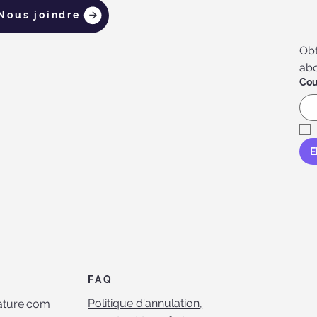
Nous joindre
Obt
abo
Cou
E
FAQ
Politique d'annulation,
ature.com