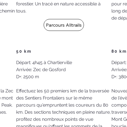
ière
forestier. Un tracé en nature accessible à
pour re
e chemin
tous.
long de
de dép
Parcours Alltrails
50 km
80 km
Départ: 4h45 à Chartierville
Départ:
Arrivée: Zec de Gosford
Arrivée
D+: 2500 m
D+: 38
la Zec
Effectuez les 50 premiers km de la traversée
Nouvea
e mont
des Sentiers Frontaliers sur le même
de l'év
 Peak.
parcours qu'empruntent les coureurs du 80
comport
ues.
km. Des sections techniques en pleine nature,
travers
profitez des nombreux points de vue
Mont G
magnifiques qu'offrent les sommets de la
boucle 