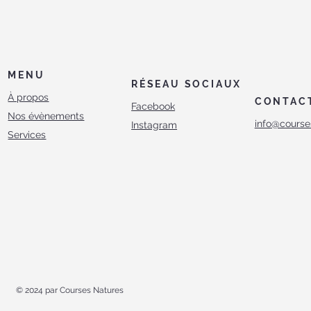
MENU
RÉSEAU SOCIAUX
À propos
CONTAC
Facebook
Nos évènements
info@course
Instagram
Services
© 2024 par Courses Natures