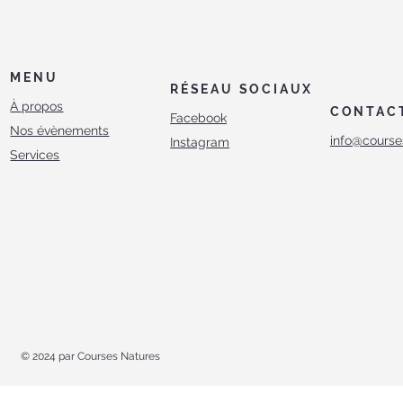
MENU
RÉSEAU SOCIAUX
À propos
CONTAC
Facebook
Nos évènements
info@course
Instagram
Services
© 2024 par Courses Natures